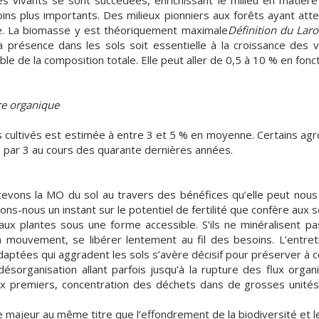
 vivants se sont succédées, enrichissant le milieu en matière
 plus importants. Des milieux pionniers aux forêts ayant atteint
rte. La biomasse y est théoriquement maximale
Définition du Lar
 présence dans les sols soit essentielle à la croissance des 
le de la composition totale. Elle peut aller de 0,5 à 10 % en fo
re organique
 cultivés est estimée à entre 3 et 5 % en moyenne. Certains agr
sé par 3 au cours des quarante dernières années.
cevons la MO du sol au travers des bénéfices qu’elle peut nou
ns-nous un instant sur le potentiel de fertilité que confère aux s
 aux plantes sous une forme accessible. S’ils ne minéralisent p
mouvement, se libérer lentement au fil des besoins. L’entre
adaptées qui aggradent les sols s’avère décisif pour préserver à 
rganisation allant parfois jusqu’à la rupture des flux organi
 premiers, concentration des déchets dans de grosses unités 
 majeur au même titre que l’effondrement de la biodiversité et l