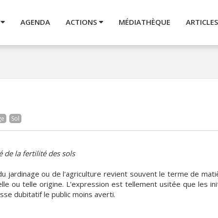
U
AGENDA
ACTIONS
MÉDIATHÈQUE
ARTICLES
ge
Sol
de la fertilité des sols
 jardinage ou de l'agriculture revient souvent le terme de mati
e ou telle origine. L'expression est tellement usitée que les i
sse dubitatif le public moins averti.