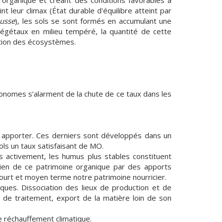
 organique et créant des conditions favorables à
 leur climax (État durable d'équilibre atteint par
ousse
), les sols se sont formés en accumulant une
végétaux en milieu tempéré, la quantité de cette
nction des écosystèmes.
onomes s’alarment de la chute de ce taux dans les
s apporter. Ces derniers sont développés dans un
ols un taux satisfaisant de MO.
as activement, les humus plus stables constituent
tien de ce patrimoine organique par des apports
court et moyen terme notre patrimoine nourricier.
ques. Dissociation des lieux de production et de
de traitement, export de la matière loin de son
e réchauffement climatique.