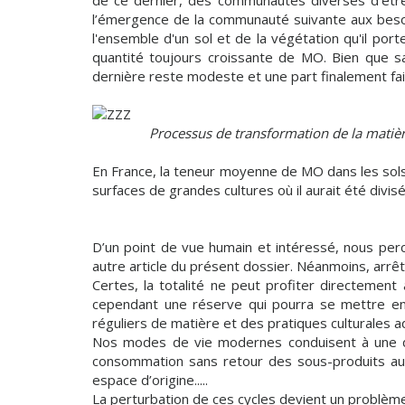
de ce dernier, des communautés diverses d’êtres
l’émergence de la communauté suivante aux besoins
l'ensemble d'un sol et de la végétation qu'il po
quantité toujours croissante de MO. Bien que sa
dernière reste modeste et une part finalement faib
Processus de transformation de la matiè
En France, la teneur moyenne de MO dans les sols
surfaces de grandes cultures où il aurait été divi
D’un point de vue humain et intéressé, nous per
autre article du présent dossier. Néanmoins, arrêto
Certes, la totalité ne peut profiter directement
cependant une réserve qui pourra se mettre en 
réguliers de matière et des pratiques culturales 
Nos modes de vie modernes conduisent à une déso
consommation sans retour des sous-produits aux
espace d’origine.....
La perturbation de ces cycles devient un problème